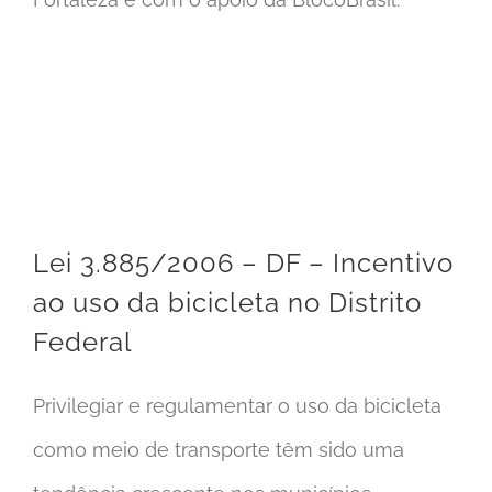
Lei 3.885/2006 – DF – Incentivo ao uso da bicicleta no Distrito Federal
Lei 3.885/2006 – DF – Incentivo
ao uso da bicicleta no Distrito
Federal
Privilegiar e regulamentar o uso da bicicleta
como meio de transporte têm sido uma