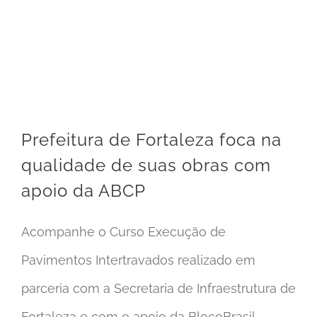
Prefeitura de Fortaleza foca na qualidade de suas obras com apoio da ABCP
Prefeitura de Fortaleza foca na
qualidade de suas obras com
apoio da ABCP
Acompanhe o Curso Execução de
Pavimentos Intertravados realizado em
parceria com a Secretaria de Infraestrutura de
Fortaleza e com o apoio da BlocoBrasil.