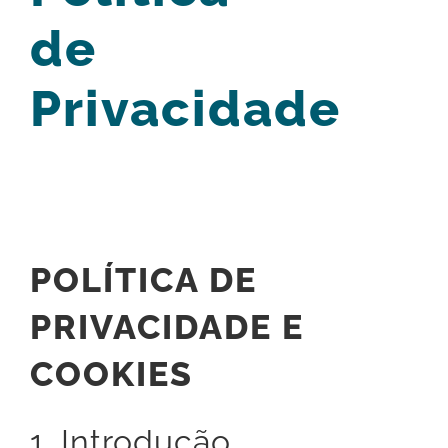
Capacitação
de
Iniciativas Inspiradoras
Privacidade
Conteúdo Técnico
Blog
Contato
POLÍTICA DE
PRIVACIDADE E
COOKIES
1. Introdução