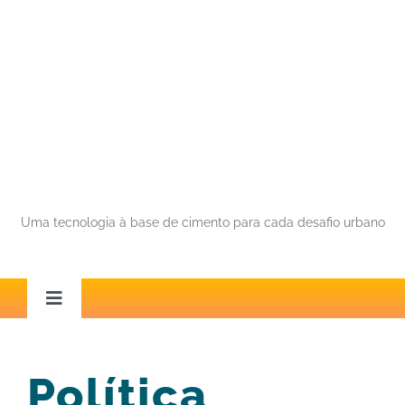
Ir
para
o
conteúdo
Uma tecnologia à base de cimento para cada desafio urbano
Toggle
Navigation
Áreas de Atuação
Política