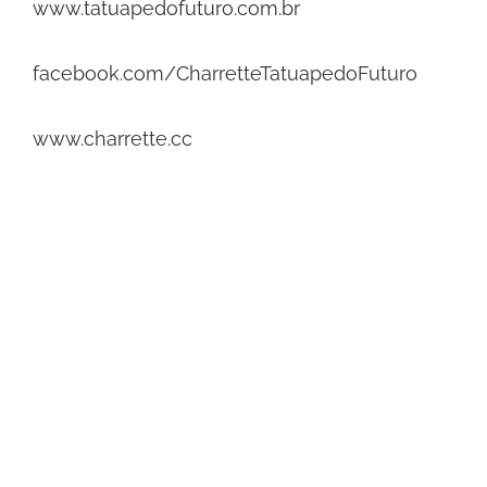
www.tatuapedofuturo.com.br
facebook.com/CharretteTatuapedoFuturo
www.charrette.cc