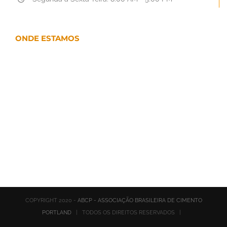
ONDE ESTAMOS
COPYRIGHT 2020 -
ABCP - ASSOCIAÇÃO BRASILEIRA DE CIMENTO
PORTLAND
| TODOS OS DIREITOS RESERVADOS |