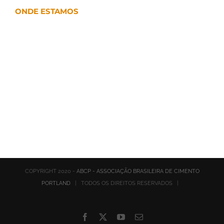
ONDE ESTAMOS
COPYRIGHT 2020 -
ABCP - ASSOCIAÇÃO BRASILEIRA DE CIMENTO
PORTLAND
| TODOS OS DIREITOS RESERVADOS |
Facebook
X
YouTube
E-