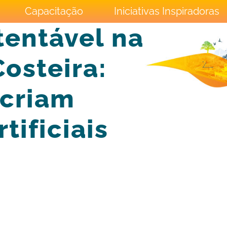
Capacitação
Iniciativas Inspiradoras
tentável na
osteira:
ecriam
tificiais