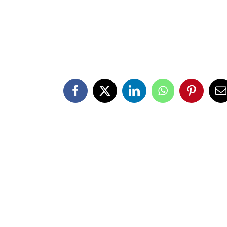
Facebook
X
LinkedIn
WhatsApp
Pinteres
E
m