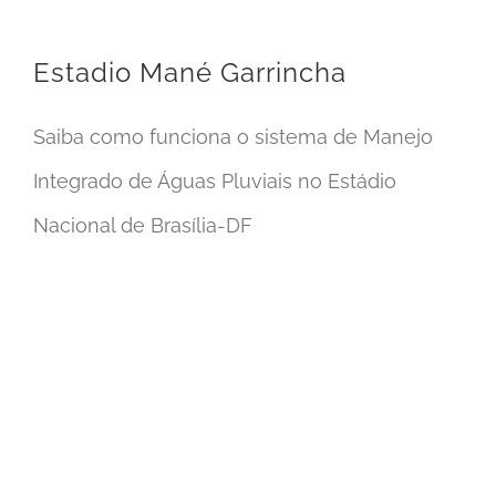
Estadio Mané Garrincha
Saiba como funciona o sistema de Manejo
Integrado de Águas Pluviais no Estádio
Nacional de Brasília-DF
Plano de Drenagem em Porto Alegre – RS