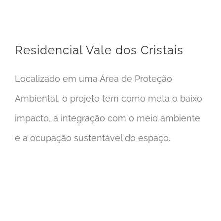
Residencial Vale dos Cristais
Residencial Vale dos Cristais
Localizado em uma Área de Proteção
Ambiental, o projeto tem como meta o baixo
impacto, a integração com o meio ambiente
e a ocupação sustentável do espaço.
Harmonia 57 – Manejo Integrado de Águas