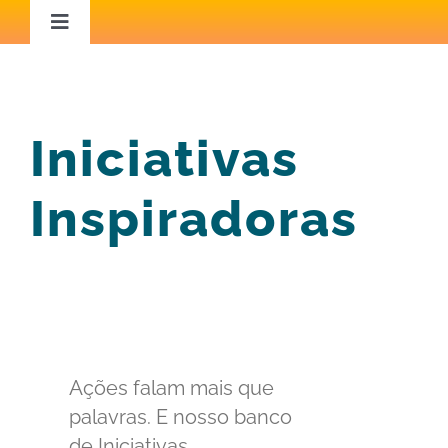
Ir
Toggle
Navigation
para
Home
o
conteúdo
Iniciativas
Áreas de Atuação
Inspiradoras
Capacitação
Iniciativas Inspiradoras
Conteúdo Técnico
Ações falam mais que
Blog
palavras. E nosso banco
de Iniciativas