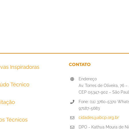
CONTATO
tivas Inspiradoras
Endereço
údo Técnico
Av. Torres de Oliveira, 76 
CEP 05347-902 – São Paul
itação
Fone: (11) 3760-5370 Whats
97187-5683
cidades@abcp.org.br
tos Técnicos
DPO - Kathya Moura de Ni