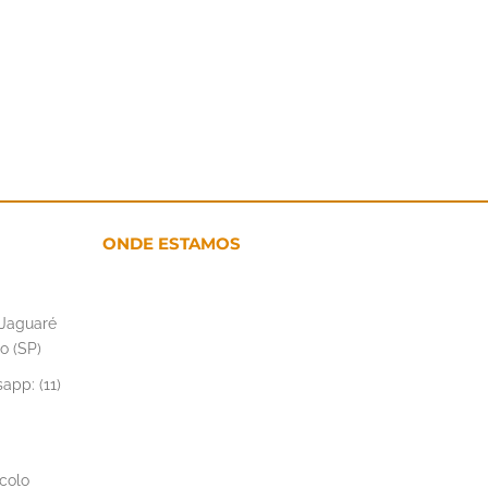
agosto 27th, 2020
ONDE ESTAMOS
– Jaguaré
o (SP)
app: (11)
colo