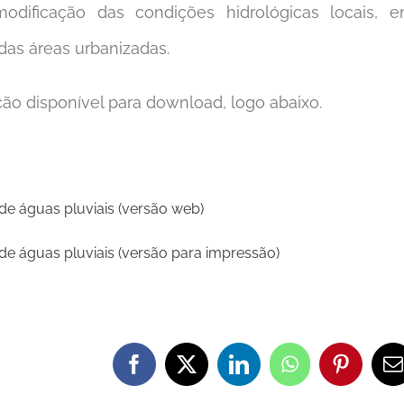
odificação das condições hidrológicas locais, 
das áreas urbanizadas.
ção disponível para download, logo abaixo.
 de águas pluviais (versão web)
 de águas pluviais (versão para impressão)
Facebook
X
LinkedIn
WhatsApp
Pinteres
E
m