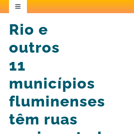
Ir
Toggle
Navigation
para
Home
Rio e
o
conteúdo
outros
Áreas de Atuação
11
Capacitação
municípios
Iniciativas Inspiradoras
fluminenses
Conteúdo Técnico
têm ruas
Blog