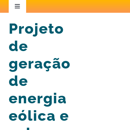
Ir
Toggle
Navigation
para
Home
Projeto
o
conteúdo
de
Áreas de Atuação
geração
Capacitação
de
Iniciativas Inspiradoras
energia
Conteúdo Técnico
eólica e
Blog