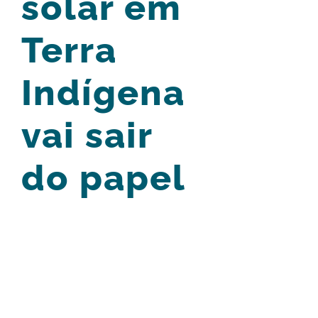
solar em
Terra
Indígena
vai sair
do papel
View
Larger
Image