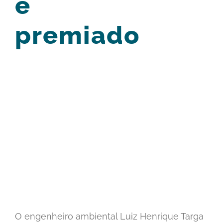
é
premiado
View
Larger
Image
O engenheiro ambiental Luiz Henrique Targa