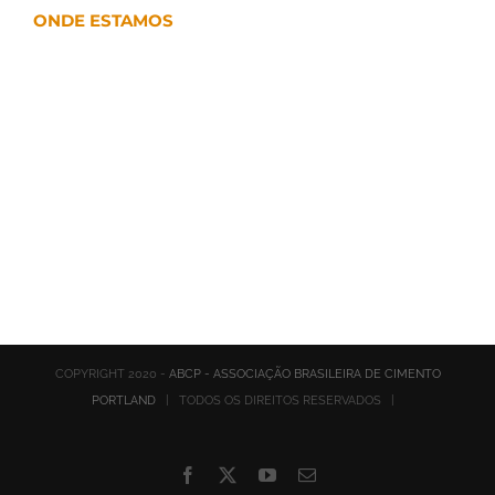
ONDE ESTAMOS
COPYRIGHT 2020 -
ABCP - ASSOCIAÇÃO BRASILEIRA DE CIMENTO
PORTLAND
| TODOS OS DIREITOS RESERVADOS |
Facebook
X
YouTube
E-
mail