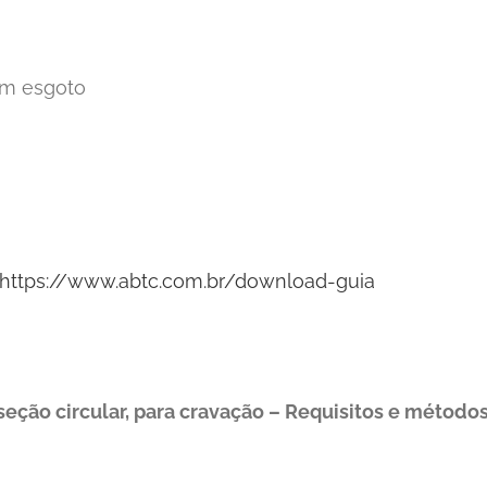
om esgoto
https://www.abtc.com.br/download-guia
eção circular, para cravação – Requisitos e método