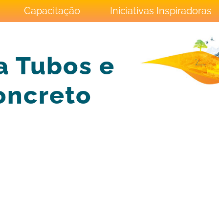
Capacitação
Iniciativas Inspiradoras
a Tubos e
oncreto