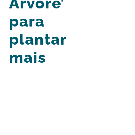
Árvore’
para
plantar
mais
View
Larger
Image