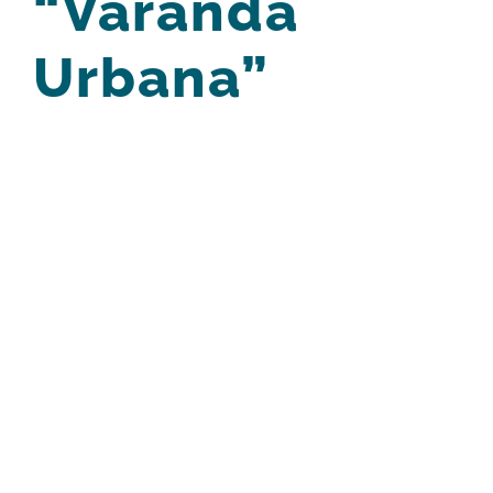
“Varanda
Urbana”
View
Larger
Image