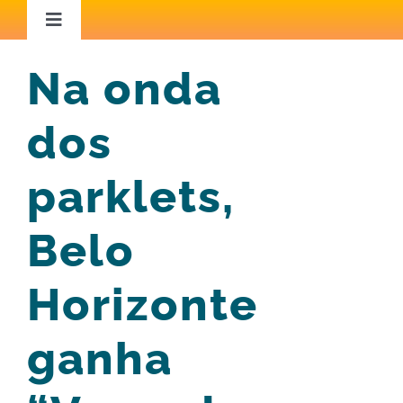
Ir
Toggle
Navigation
para
Home
Na onda
o
conteúdo
dos
Áreas de Atuação
parklets,
Capacitação
Belo
Iniciativas Inspiradoras
Horizonte
Conteúdo Técnico
ganha
Blog