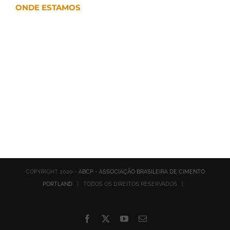
ONDE ESTAMOS
COPYRIGHT 2020 -
ABCP - ASSOCIAÇÃO BRASILEIRA DE CIMENTO
PORTLAND
| TODOS OS DIREITOS RESERVADOS |
Facebook
X
YouTube
E-
mail