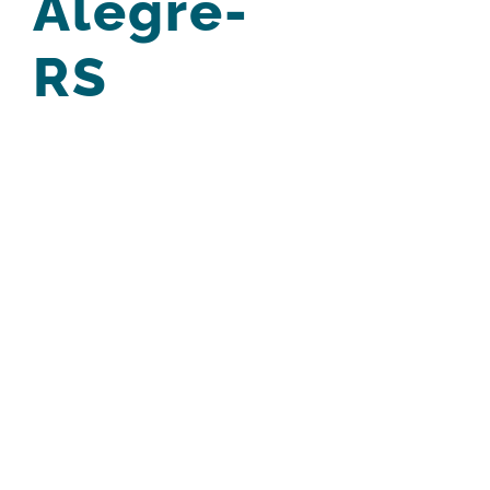
Alegre-
RS
View
Larger
Image