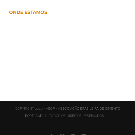
ONDE ESTAMOS
COPYRIGHT 2020 -
ABCP - ASSOCIAÇÃO BRASILEIRA DE CIMENTO
PORTLAND
| TODOS OS DIREITOS RESERVADOS |