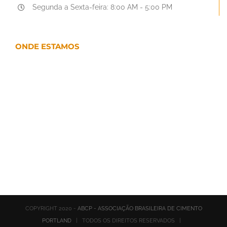
Segunda a Sexta-feira: 8:00 AM - 5:00 PM
ONDE ESTAMOS
COPYRIGHT 2020 -
ABCP - ASSOCIAÇÃO BRASILEIRA DE CIMENTO
PORTLAND
| TODOS OS DIREITOS RESERVADOS |