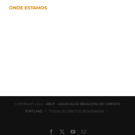
ONDE ESTAMOS
COPYRIGHT 2020 -
ABCP - ASSOCIAÇÃO BRASILEIRA DE CIMENTO
PORTLAND
| TODOS OS DIREITOS RESERVADOS |
Facebook
X
YouTube
E-