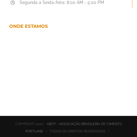
Segunda a Sexta-feira: 8:00 AM - 5:00 PM
ONDE ESTAMOS
COPYRIGHT 2020 -
ABCP - ASSOCIAÇÃO BRASILEIRA DE CIMENTO
PORTLAND
| TODOS OS DIREITOS RESERVADOS |