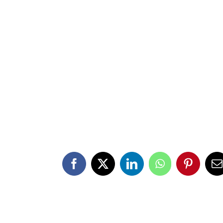
Facebook
X
LinkedIn
WhatsApp
Pinteres
E
m