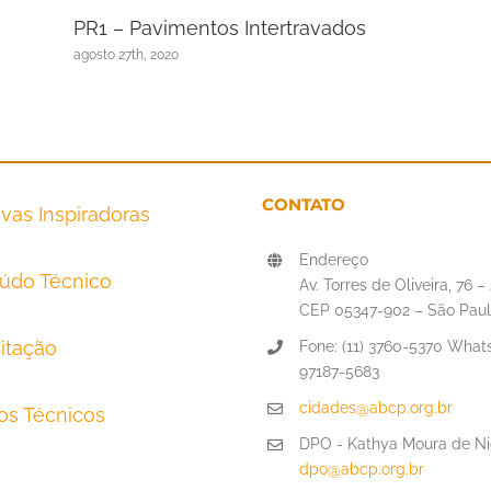
PR1 – Pavimentos Intertravados
agosto 27th, 2020
CONTATO
tivas Inspiradoras
Endereço
údo Técnico
Av. Torres de Oliveira, 76 
CEP 05347-902 – São Paul
itação
Fone: (11) 3760-5370 Whats
97187-5683
cidades@abcp.org.br
tos Técnicos
DPO - Kathya Moura de Ni
dpo@abcp.org.br