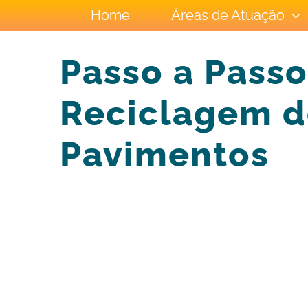
Ir
Home
Áreas de Atuação
para
Passo a Passo
o
conteúdo
Reciclagem d
Pavimentos
View
Larger
Image