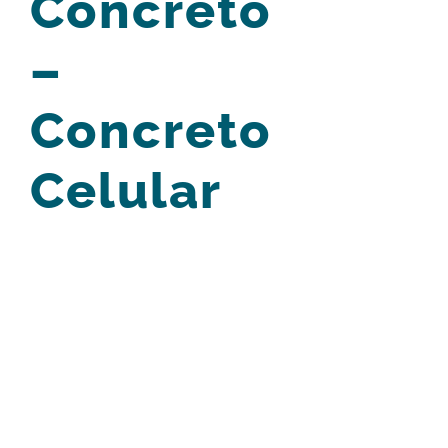
Concreto
–
Concreto
Celular
View
Larger
Image