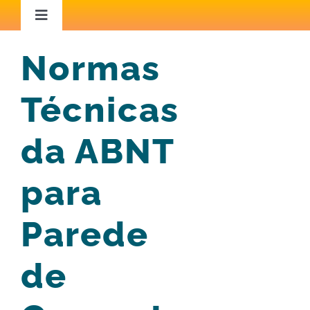
Ir
Toggle
Navigation
para
Home
Normas
o
conteúdo
Técnicas
Áreas de Atuação
da ABNT
Capacitação
para
Iniciativas Inspiradoras
Parede
Conteúdo Técnico
de
Blog