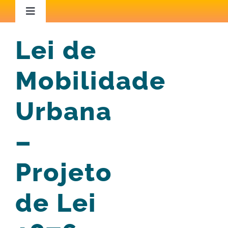
Ir
Toggle
Navigation
para
Home
Lei de
o
conteúdo
Mobilidade
Áreas de Atuação
Urbana
Capacitação
–
Iniciativas Inspiradoras
Projeto
Conteúdo Técnico
de Lei
Blog