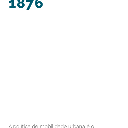
1876
View
Larger
Image
A política de mobilidade urbana é o