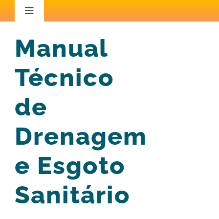
Ir
Toggle
Navigation
para
Home
Manual
o
conteúdo
Técnico
Áreas de Atuação
de
Capacitação
Drenagem
Iniciativas Inspiradoras
e Esgoto
Conteúdo Técnico
Sanitário
Blog