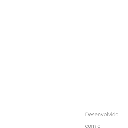
View
Larger
Image
Desenvolvido
com o