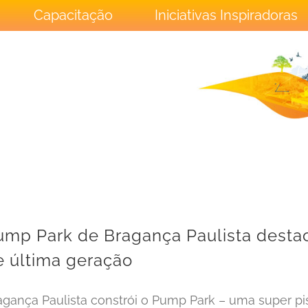
Capacitação
Iniciativas Inspiradoras
ump Park de Bragança Paulista desta
e última geração
agança Paulista constrói o Pump Park – uma super pis