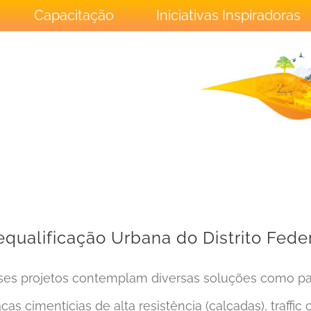
Capacitação
Iniciativas Inspiradoras
equalificação Urbana do Distrito Fede
ses projetos contemplam diversas soluções como pa
acas cimentícias de alta resistência (calçadas), traffi