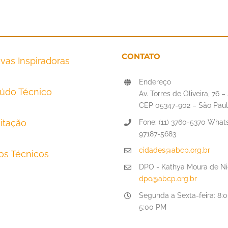
CONTATO
tivas Inspiradoras
Endereço
údo Técnico
Av. Torres de Oliveira, 76 
CEP 05347-902 – São Paul
itação
Fone: (11) 3760-5370 Whats
97187-5683
cidades@abcp.org.br
tos Técnicos
DPO - Kathya Moura de Ni
dpo@abcp.org.br
Segunda a Sexta-feira: 8:
5:00 PM