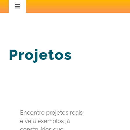
Ir
Toggle
Navigation
para
Home
o
conteúdo
Áreas de Atuação
Projetos
Capacitação
Iniciativas Inspiradoras
Conteúdo Técnico
Encontre projetos reais
Blog
e veja exemplos já
construídos que