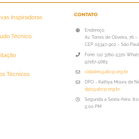
CONTATO
tivas Inspiradoras
Endereço
údo Técnico
Av. Torres de Oliveira, 76 
CEP 05347-902 – São Paul
itação
Fone: (11) 3760-5370 Whats
97187-5683
cidades@abcp.org.br
tos Técnicos
DPO - Kathya Moura de Ni
dpo@abcp.org.br
Segunda a Sexta-feira: 8:
5:00 PM