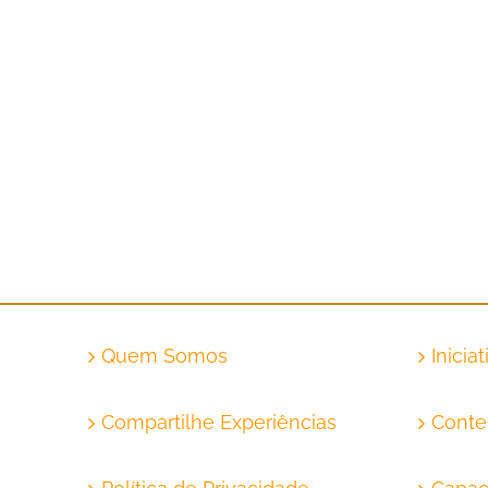
Concreto fotovoltaico já é realidade
Quem Somos
Inicia
Compartilhe Experiências
Conte